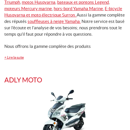
Triumph
,
motos Husqvarna
,
bateaux et pontons Legend
,
moteurs Mercury marine
,
hors-bord Yamaha Marine
,
E-bicycle
Husqvarna et
moto électrique Surron.
Aussi la gamme complète
PRODUITS
MÉCANIQUES
des réputés
souffleuses à neige Yamaha.
Notre service est basé
sur l’écoute et l’analyse de vos besoins; nous prendrons tout le
temps qu’il faut pour répondre à vos questions.
Nous offrons la gamme complète des produits
+
Lire la suite
ADLY MOTO