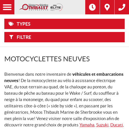
F
Options
I
Filtre
MOTOCYCLETTES
L
Marque
T
R
E
TYPES
R
SCOOTERS
Type
P
A
R
FILTRE
:
VÉLOS
Année
ÉLECTRIQUES
Prix
MOTOCYCLETTES NEUVES
VTT
Bienvenue dans notre inventaire de
CÔTES-
véhicules et embarcations
À-
neuves
! De la motocyclette au vélo à assistance électrique
CÔTES
VAE, du tout-terrain au quad, de la chaloupe au ponton, du
bateau de pêche au bateau pour le Wake / Surf, du souffleur à
MOTONEIGES
neige à la motoneige, du quad pour enfant au scooter, des
utilitaires côte-à-côte (« side by side »), en passant par les
PRODUITS
génératrices, Motos Thibault Marine de Sherbrooke vous en
NAUTIQUES
met plein la vue! Venez visiter notre salle d’exposition afin de
découvrir notre grand choix de produits
Yamaha
,
Suzuki
,
Ducati
,
REMORQUES