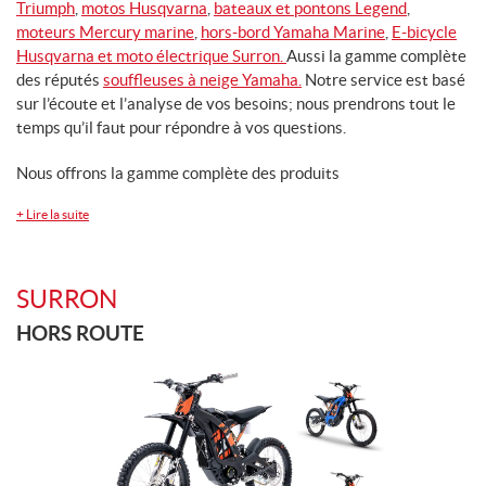
Triumph
,
motos Husqvarna
,
bateaux et pontons Legend
,
moteurs Mercury marine
,
hors-bord Yamaha Marine
,
E-bicycle
Husqvarna et
moto électrique Surron.
Aussi la gamme complète
PRODUITS
MÉCANIQUES
des réputés
souffleuses à neige Yamaha.
Notre service est basé
sur l’écoute et l’analyse de vos besoins; nous prendrons tout le
temps qu’il faut pour répondre à vos questions.
Nous offrons la gamme complète des produits
+
Lire la suite
SURRON
HORS ROUTE