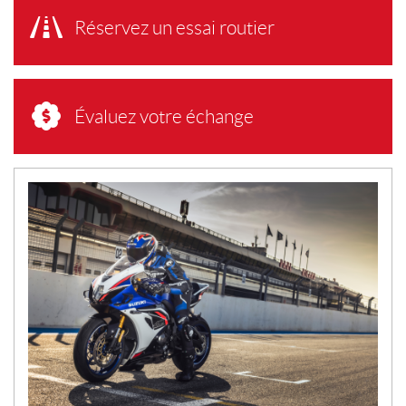
Réservez un essai routier
Évaluez votre échange
N
O
U
V
E
L
L
E
S