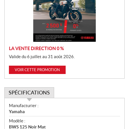
m
o
t
i
o
n
LA VENTE DIRECTION 0 %
Valide du 6 juillet au 31 août 2026.
VOIR CETTE PROMOTION
SPÉCIFICATIONS
S
Manufacturier :
p
Yamaha
é
Modèle :
c
BWS 125 Noir Mat