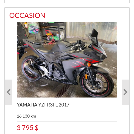
OCCASION
YAMAHA YZFR3FL 2017
YA
16 130
km
48 
3 795
$
8 