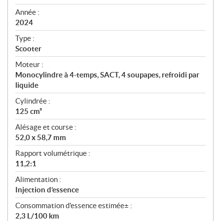
i
f
Année :
i
2024
c
Type :
a
Scooter
t
Moteur :
i
Monocylindre à 4-temps, SACT, 4 soupapes, refroidi par
o
liquide
n
s
Cylindrée :
125 cm³
Alésage et course :
52,0 x 58,7 mm
Rapport volumétrique :
11,2:1
Alimentation :
Injection d’essence
Consommation d'essence estimée± :
2,3 L/100 km