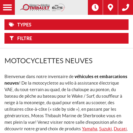
F
Options
I
Filtre
MOTOCYCLETTES
L
Marque
T
R
E
TYPES
R
SCOOTERS
Type
P
A
R
FILTRE
:
VÉLOS
Année
ÉLECTRIQUES
Prix
MOTOCYCLETTES NEUVES
VTT
Bienvenue dans notre inventaire de
CÔTES-
véhicules et embarcations
À-
neuves
! De la motocyclette au vélo à assistance électrique
CÔTES
VAE, du tout-terrain au quad, de la chaloupe au ponton, du
bateau de pêche au bateau pour le Wake / Surf, du souffleur à
MOTONEIGES
neige à la motoneige, du quad pour enfant au scooter, des
utilitaires côte-à-côte (« side by side »), en passant par les
PRODUITS
génératrices, Motos Thibault Marine de Sherbrooke vous en
NAUTIQUES
met plein la vue! Venez visiter notre salle d’exposition afin de
découvrir notre grand choix de produits
Yamaha
,
Suzuki
,
Ducati
,
REMORQUES