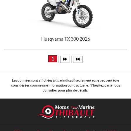
Husqvarna TX 300 2026
1
Les données sont affichées à titre indicatif seulement et ne peuvent être
considérées comme une information contractuelle. N'hésitez pas à nous
consulter pour plus de détails.
C
M
o
o
n
t
t
o