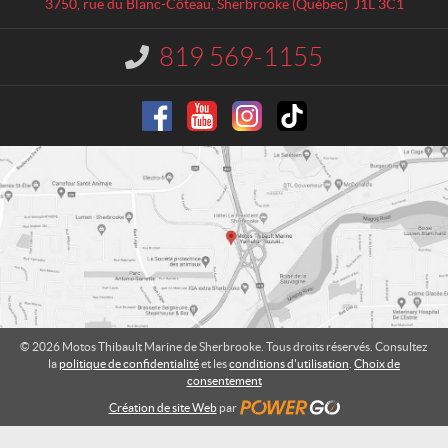
a
s
3750, rue du Blanc-Côteau
,
Sherbrooke
(Québec)
J1L 3C1
c
T
t
h
819 569-1155
I
i
n
b
f
o
a
r
u
m
l
a
t
t
M
i
o
a
n
r
i
:
n
e
d
© 2026 Motos Thibault Marine de Sherbrooke. Tous droits réservés. Consultez
e
la
politique de confidentialité
et les
conditions d'utilisation
.
Choix de
S
consentement
h
Création de site Web
par
e
r