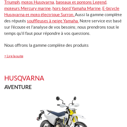
Triumph
,
motos Husqvarna
,
bateaux et pontons Legend
,
moteurs Mercury marine
,
hors-bord Yamaha Marine
,
E-bicycle
Husqvarna et
moto électrique Surron.
Aussi la gamme complète
PRODUITS
MÉCANIQUES
des réputés
souffleuses à neige Yamaha.
Notre service est basé
sur l’écoute et l’analyse de vos besoins; nous prendrons tout le
temps qu’il faut pour répondre à vos questions.
Nous offrons la gamme complète des produits
+
Lire la suite
HUSQVARNA
AVENTURE