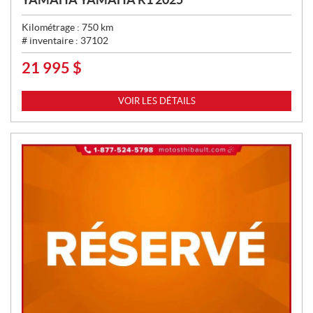
Kilométrage :
750
km
# inventaire :
37102
21 995
$
P
R
I
VOIR LES DÉTAILS
X
: