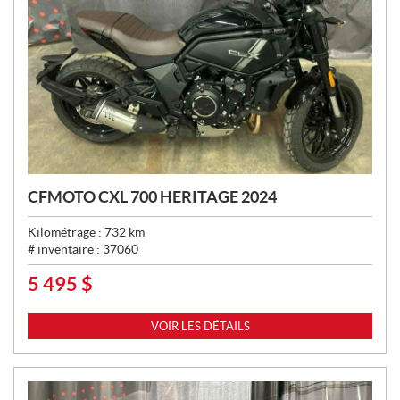
CFMOTO CXL 700 HERITAGE 2024
Kilométrage :
732
km
# inventaire :
37060
5 495
$
P
R
I
VOIR LES DÉTAILS
X
: