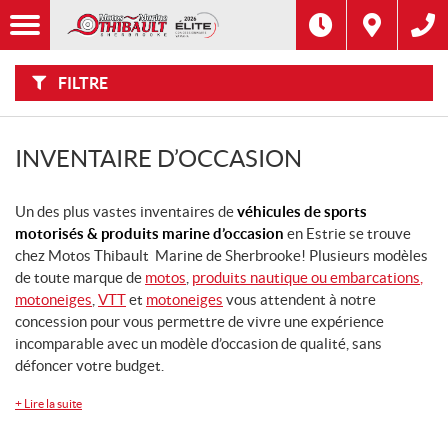
F
Options
I
Filtre
L
Type
T
R
E
FILTRE
R
Catégorie
P
A
R
:
Marque
INVENTAIRE D’OCCASION
Année
Un des plus vastes inventaires de
véhicules de sports
motorisés & produits marine d’occasion
en Estrie se trouve
Prix
chez Motos Thibault Marine de Sherbrooke! Plusieurs modèles
de toute marque de
motos
,
produits nautique ou embarcations
,
motoneiges
,
VTT
et
motoneiges
vous attendent à notre
Modèle
CHERCHER
concession pour vous permettre de vivre une expérience
incomparable avec un modèle d’occasion de qualité, sans
Inventaire
défoncer votre budget.
CHERCHER
+
Lire la suite