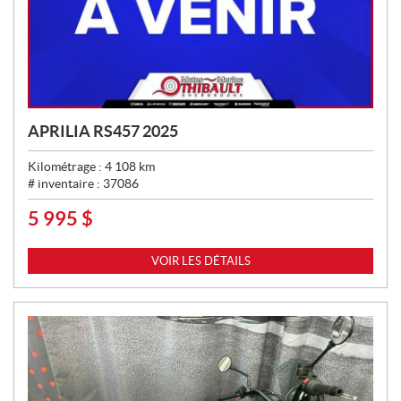
APRILIA RS457 2025
Kilométrage :
4 108
km
# inventaire :
37086
5 995
$
P
R
I
VOIR LES DÉTAILS
X
: