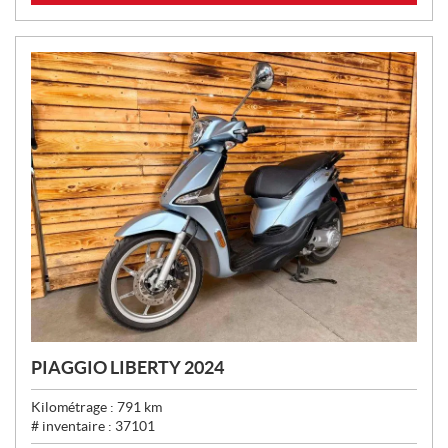
X
:
PIAGGIO LIBERTY 2024
Kilométrage :
791
km
# inventaire :
37101