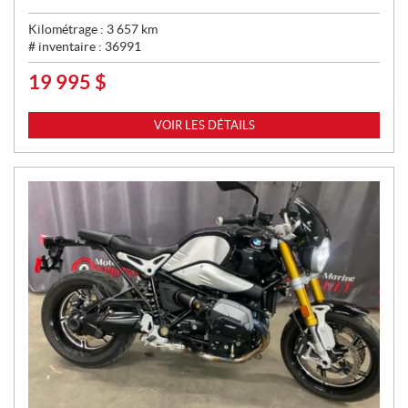
Kilométrage :
3 657
km
# inventaire :
36991
19 995
$
P
R
I
VOIR LES DÉTAILS
X
: