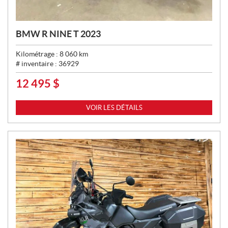
BMW R NINE T 2023
Kilométrage :
8 060
km
# inventaire :
36929
12 495
$
P
R
I
VOIR LES DÉTAILS
X
: