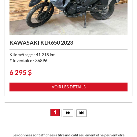
KAWASAKI KLR650 2023
Kilométrage :
41 218
km
# inventaire :
36896
6 295
$
P
R
I
VOIR LES DÉTAILS
X
:
1
Les données sont affichées à titre indicatif seulement et ne peuvent être