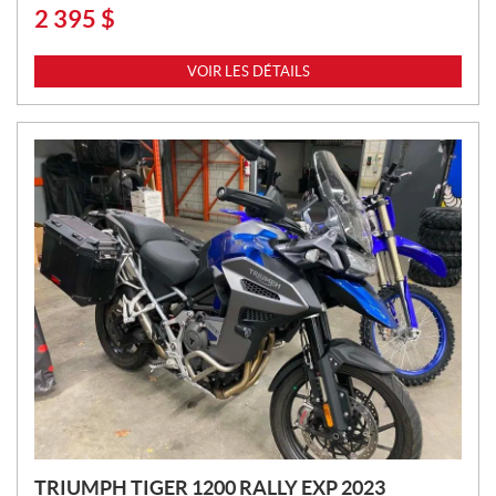
2 395
$
P
R
I
VOIR LES DÉTAILS
X
:
TRIUMPH TIGER 1200 RALLY EXP 2023