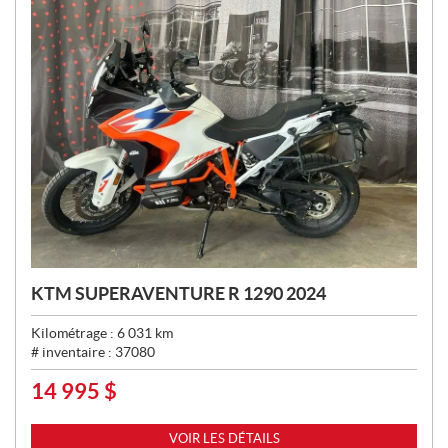
KTM SUPERAVENTURE R 1290 2024
Kilométrage :
6 031
km
# inventaire :
37080
14 995
$
P
R
I
VOIR LES DÉTAILS