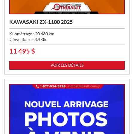
KAWASAKI ZX-1100 2025
Kilométrage :
20 430
km
# inventaire :
37035
11 495
$
P
R
I
VOIR LES DÉTAILS
X
: