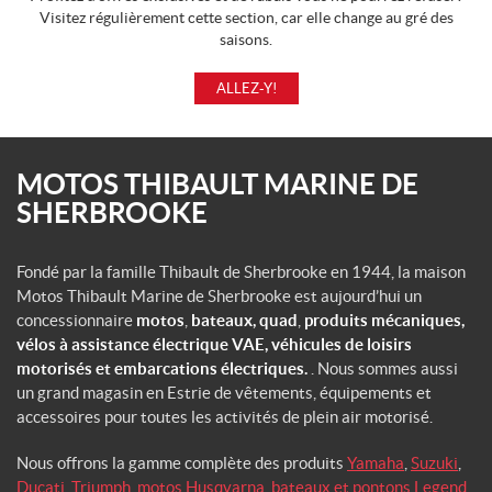
Visitez régulièrement cette section, car elle change au gré des
saisons.
ALLEZ-Y!
MOTOS THIBAULT MARINE DE
SHERBROOKE
Fondé par la famille Thibault de Sherbrooke en 1944, la maison
Motos Thibault Marine de Sherbrooke est aujourd’hui un
concessionnaire
motos
,
bateaux, quad
,
produits mécaniques,
vélos à assistance électrique VAE,
véhicules de loisirs
motorisés et embarcations électriques.
. Nous sommes aussi
un grand magasin en Estrie de vêtements, équipements et
accessoires pour toutes les activités de plein air motorisé.
Nous offrons la gamme complète des produits
Yamaha
,
Suzuki
,
Ducati
,
Triumph
,
motos Husqvarna
,
bateaux et pontons Legend
,