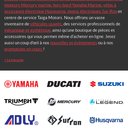
moteurs Mercury marine
,
hors-bord Yamaha Marine
,
vélos à
assistance électrique Husqvarna
,
motos électriques Sur-Ron
et
centre de service Taiga Motors. Nous offrons un vaste
inventaire de
véhicules usagés
, des services professionnels de
mécanique et esthétique
, ainsi qu’une boutique de pièces et
accessoires qui vous permet même d’acheter en ligne. Jetez
aussi un coup d’œil à nos
nouvelles et événements
ou à nos
promotions en cours
!
+
Lire la suite