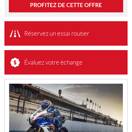
PROFITEZ DE CETTE OFFRE
Réservez un essai routier
Évaluez votre échange
N
O
U
V
E
L
L