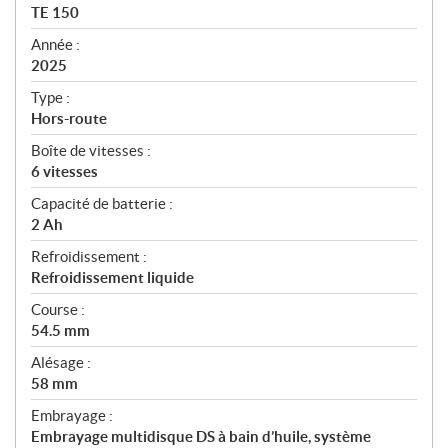
c
TE 150
i
f
Année :
i
2025
c
Type :
a
Hors-route
t
Boîte de vitesses :
i
6 vitesses
o
n
Capacité de batterie :
s
2 Ah
Refroidissement :
Refroidissement liquide
Course :
54.5 mm
Alésage :
58 mm
Embrayage :
Embrayage multidisque DS à bain d’huile, système