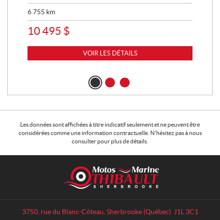
6 755
km
25 
10 495
$
11
VOIR LES DÉTAILS
Les données sont affichées à titre indicatif seulement et ne peuvent être
considérées comme une information contractuelle. N'hésitez pas à nous
consulter pour plus de détails.
C
M
o
o
n
t
t
o
a
s
3750, rue du Blanc-Côteau
,
Sherbrooke
(Québec)
J1L 3C1