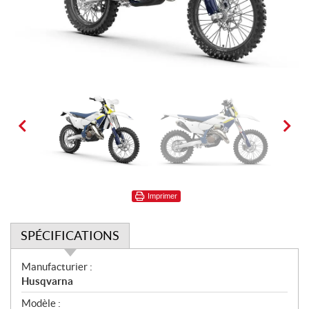
Imprimer
SPÉCIFICATIONS
S
Manufacturier :
p
Husqvarna
é
Modèle :