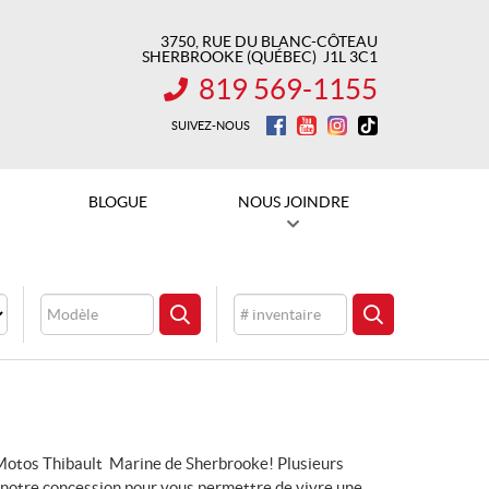
3750, RUE DU BLANC-CÔTEAU
SHERBROOKE
(QUÉBEC)
J1L 3C1
819 569-1155
INFORMATION :
SUIVEZ-NOUS
BLOGUE
NOUS JOINDRE
Modèle
Inventaire
CHERCHER
CHERCHER
 Motos Thibault Marine de Sherbrooke! Plusieurs
notre concession pour vous permettre de vivre une