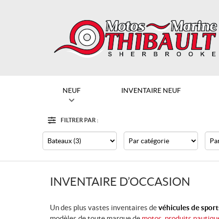
NEUF
INVENTAIRE NEUF
FILTRER PAR :
Options
Filtre
Type
Catégorie
Mar
INVENTAIRE D’OCCASION
Un des plus vastes inventaires de
véhicules de spor
modèles de toute marque de
motos
,
produits nautiqu