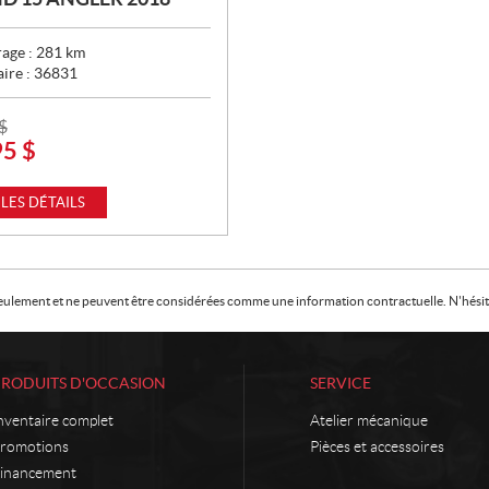
age :
281
km
aire :
36831
$
95
$
 LES DÉTAILS
f seulement et ne peuvent être considérées comme une information contractuelle. N'hésite
PRODUITS D'OCCASION
SERVICE
nventaire complet
Atelier mécanique
romotions
Pièces et accessoires
inancement