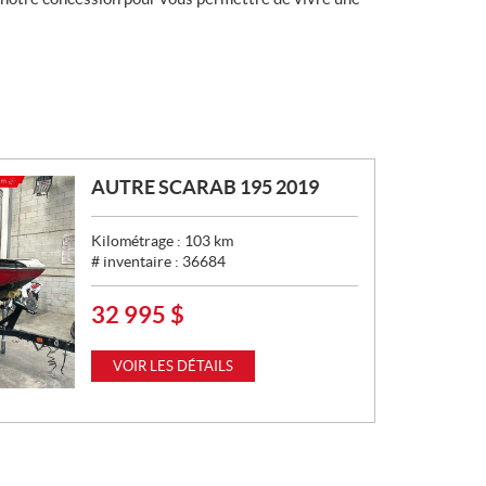
AUTRE SCARAB 195 2019
Kilométrage :
103
km
# inventaire :
36684
32 995
$
P
R
I
VOIR LES DÉTAILS
X
: