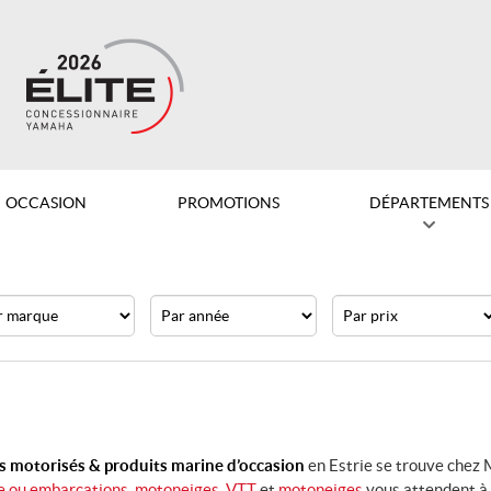
OCCASION
PROMOTIONS
DÉPARTEMENTS
que
Année
Prix
ts motorisés & produits marine d’occasion
en Estrie se trouve chez
e ou embarcations
, motoneiges
,
VTT
et
motoneiges
vous attendent à 