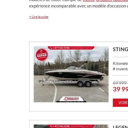
expérience incomparable avec un modèle d’occasion d
+
Lire la suite
STING
Kilométr
# invent
P
69 999
39 9
R
I
X
VOIR
:
LEGEN