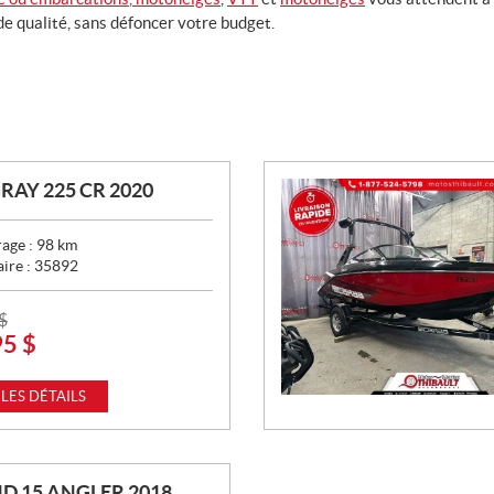
e qualité, sans défoncer votre budget.
RAY 225 CR 2020
age :
98
km
aire :
35892
$
95
$
 LES DÉTAILS
D 15 ANGLER 2018