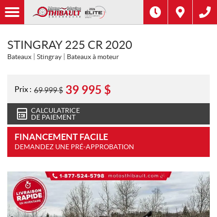
STINGRAY 225 CR 2020
Bateaux
Stingray
Bateaux à moteur
39 995
$
Prix :
69 999
$
CALCULATRICE
DE PAIEMENT
FINANCEMENT FACILE
DEMANDEZ UNE PRÉ-APPROBATION