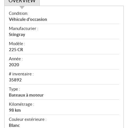
OVERVIEW
O
Condition:
v
Véhicule d'occasion
e
Manufacturier :
r
Stingray
v
i
Modèle :
e
225 CR
w
Année :
2020
# inventaire :
35892
Type :
Bateaux à moteur
Kilométrage :
98
km
Couleur extérieure :
Blanc