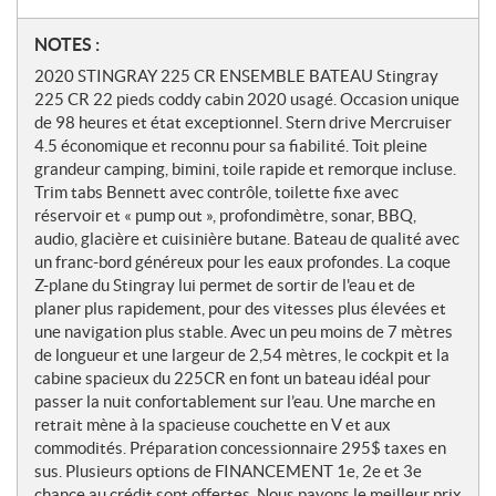
N
NOTES :
o
2020 STINGRAY 225 CR ENSEMBLE BATEAU Stingray
t
225 CR 22 pieds coddy cabin 2020 usagé. Occasion unique
e
de 98 heures et état exceptionnel. Stern drive Mercruiser
s
4.5 économique et reconnu pour sa fiabilité. Toit pleine
grandeur camping, bimini, toile rapide et remorque incluse.
Trim tabs Bennett avec contrôle, toilette fixe avec
réservoir et « pump out », profondimètre, sonar, BBQ,
audio, glacière et cuisinière butane. Bateau de qualité avec
un franc-bord généreux pour les eaux profondes. La coque
Z-plane du Stingray lui permet de sortir de l'eau et de
planer plus rapidement, pour des vitesses plus élevées et
une navigation plus stable. Avec un peu moins de 7 mètres
de longueur et une largeur de 2,54 mètres, le cockpit et la
cabine spacieux du 225CR en font un bateau idéal pour
passer la nuit confortablement sur l’eau. Une marche en
retrait mène à la spacieuse couchette en V et aux
commodités. Préparation concessionnaire 295$ taxes en
sus. Plusieurs options de FINANCEMENT 1e, 2e et 3e
chance au crédit sont offertes. Nous payons le meilleur prix