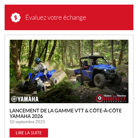
Évaluez votre échange
N
O
U
V
E
L
L
E
S
LANCEMENT DE LA GAMME VTT & CÔTE-À-CÔTE
YAMAHA 2026
10 septembre 2025
LIRE LA SUITE