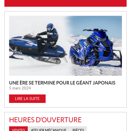
N
O
U
V
E
L
L
E
S
UNE ÈRE SE TERMINE POUR LE GÉANT JAPONAIS
5 mars 2024
LIRE LA SUITE
HEURES D'OUVERTURE
VENTES
ATELIER MÉCANIQUE
PIÈCES