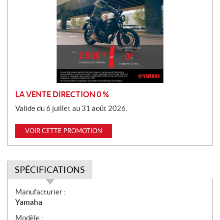
o
m
o
t
i
o
n
LA VENTE DIRECTION 0 %
Valide du 6 juillet au 31 août 2026.
VOIR CETTE PROMOTION
SPÉCIFICATIONS
S
Manufacturier :
p
Yamaha
é
Modèle :