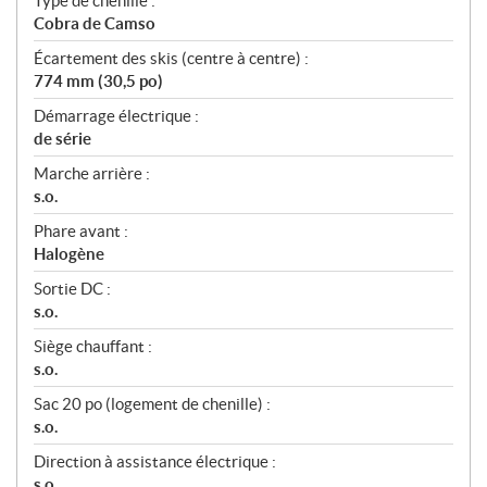
Type de chenille :
Cobra de Camso
Écartement des skis (centre à centre) :
774 mm (30,5 po)
Démarrage électrique :
de série
Marche arrière :
s.o.
Phare avant :
Halogène
Sortie DC :
s.o.
Siège chauffant :
s.o.
Sac 20 po (logement de chenille) :
s.o.
Direction à assistance électrique :
s.o.