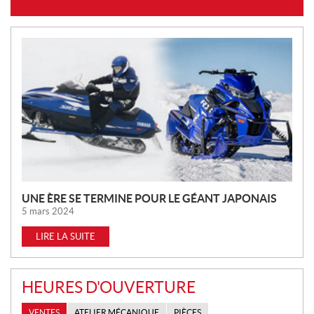
N
O
U
V
E
L
L
E
S
UNE ÈRE SE TERMINE POUR LE GÉANT JAPONAIS
5 mars 2024
LIRE LA SUITE
HEURES D'OUVERTURE
VENTES
ATELIER MÉCANIQUE
PIÈCES