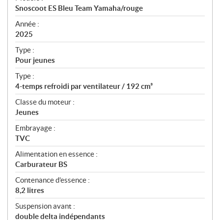
c
Snoscoot ES Bleu Team Yamaha/rouge
i
f
Année :
i
2025
c
Type :
a
Pour jeunes
t
Type :
i
4-temps refroidi par ventilateur / 192 cm³
o
n
Classe du moteur :
s
Jeunes
Embrayage :
TVC
Alimentation en essence :
Carburateur BS
Contenance d’essence :
8,2 litres
Suspension avant :
double delta indépendants