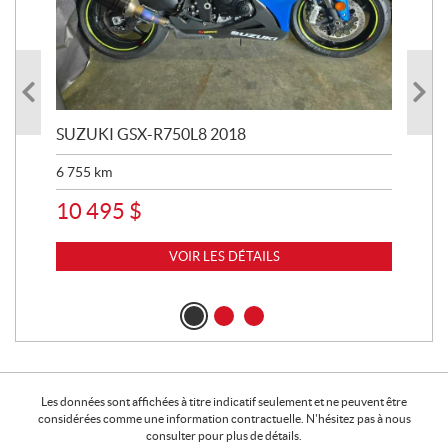
SUZUKI GSX-R750L8 2018
BM
6 755
km
25 
10 495
$
11
VOIR LES DÉTAILS
Les données sont affichées à titre indicatif seulement et ne peuvent être
considérées comme une information contractuelle. N'hésitez pas à nous
consulter pour plus de détails.