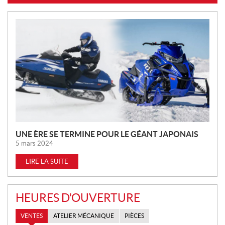
N
O
U
V
E
L
L
E
S
UNE ÈRE SE TERMINE POUR LE GÉANT JAPONAIS
5 mars 2024
LIRE LA SUITE
HEURES D'OUVERTURE
VENTES
ATELIER MÉCANIQUE
PIÈCES