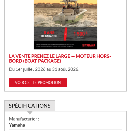
o
m
o
t
i
o
n
LA VENTE PRENEZ LE LARGE — MOTEUR HORS-
BORD (BOAT PACKAGE)
Du 1er juillet 2026 au 31 août 2026.
VOIR CETTE PROMOTION
SPÉCIFICATIONS
S
Manufacturier :
p
Yamaha