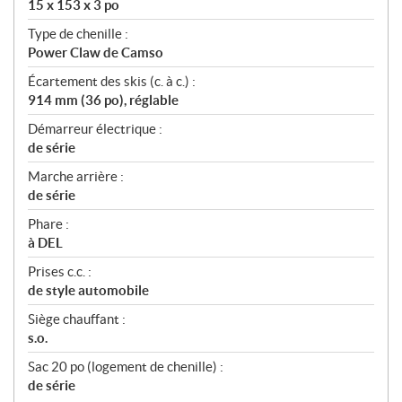
15 x 153 x 3 po
Type de chenille :
Power Claw de Camso
Écartement des skis (c. à c.) :
914 mm (36 po), réglable
Démarreur électrique :
de série
Marche arrière :
de série
Phare :
à DEL
Prises c.c. :
de style automobile
Siège chauffant :
s.o.
Sac 20 po (logement de chenille) :
de série