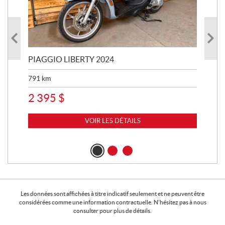
PIAGGIO LIBERTY 2024
TR
791
km
35 
2 395
$
11
VOIR LES DÉTAILS
Les données sont affichées à titre indicatif seulement et ne peuvent être
considérées comme une information contractuelle. N'hésitez pas à nous
consulter pour plus de détails.