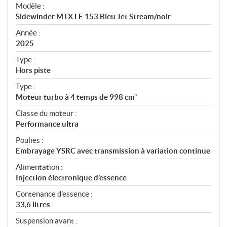
é
Modèle :
c
Sidewinder MTX LE 153 Bleu Jet Stream/noir
i
f
Année :
i
2025
c
Type :
a
Hors piste
t
Type :
i
Moteur turbo à 4 temps de 998 cm³
o
n
Classe du moteur :
s
Performance ultra
Poulies :
Embrayage YSRC avec transmission à variation continue
Alimentation :
Injection électronique d’essence
Contenance d’essence :
33,6 litres
Suspension avant :