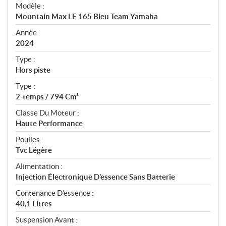
é
Modèle :
c
Mountain Max LE 165 Bleu Team Yamaha
i
f
Année :
i
2024
c
Type :
a
Hors piste
t
Type :
i
2-temps / 794 Cm³
o
n
Classe Du Moteur :
s
Haute Performance
Poulies :
Tvc Légère
Alimentation :
Injection Électronique D’essence Sans Batterie
Contenance D’essence :
40,1 Litres
Suspension Avant :