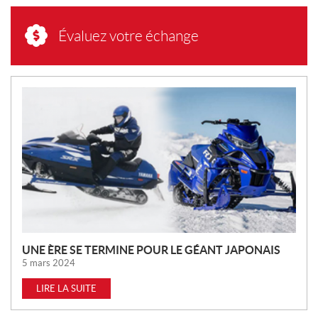
Évaluez votre échange
N
O
U
V
E
L
L
E
S
UNE ÈRE SE TERMINE POUR LE GÉANT JAPONAIS
5 mars 2024
LIRE LA SUITE