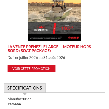
o
m
o
t
i
o
n
LA VENTE PRENEZ LE LARGE — MOTEUR HORS-
BORD (BOAT PACKAGE)
Du 1er juillet 2026 au 31 août 2026.
VOIR CETTE PROMOTION
SPÉCIFICATIONS
S
Manufacturier :
p
Yamaha