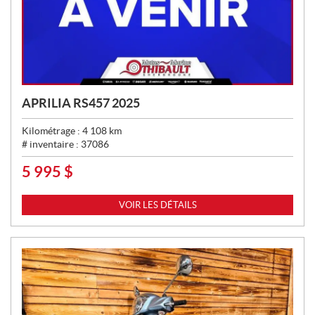
APRILIA RS457 2025
Kilométrage :
4 108
km
# inventaire :
37086
5 995
$
P
R
I
VOIR LES DÉTAILS
X
: