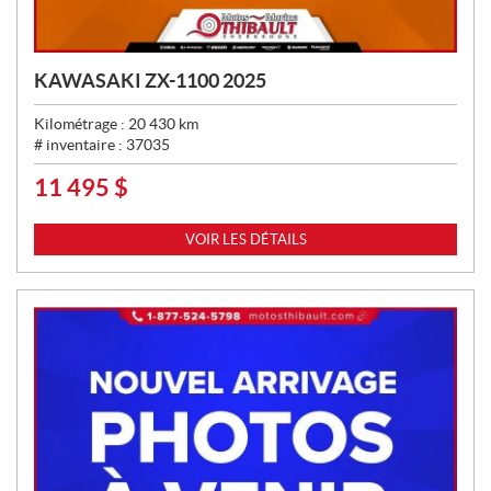
KAWASAKI ZX-1100 2025
Kilométrage :
20 430
km
# inventaire :
37035
11 495
$
P
R
I
VOIR LES DÉTAILS
X
: