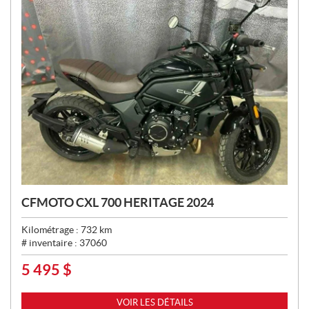
CFMOTO CXL 700 HERITAGE 2024
Kilométrage :
732
km
# inventaire :
37060
5 495
$
P
R
I
VOIR LES DÉTAILS