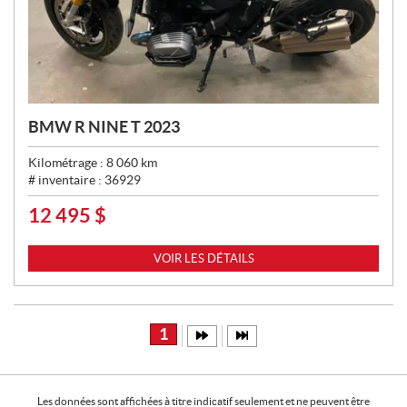
BMW R NINE T 2023
Kilométrage :
8 060
km
# inventaire :
36929
12 495
$
P
R
I
VOIR LES DÉTAILS
X
:
1
Les données sont affichées à titre indicatif seulement et ne peuvent être