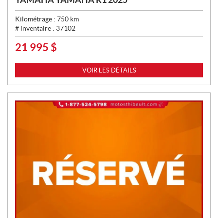
Kilométrage :
750
km
# inventaire :
37102
21 995
$
P
R
I
VOIR LES DÉTAILS
X
: