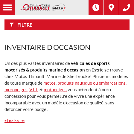
F
Options
I
Filtre
L
Type
T
R
E
FILTRE
R
Catégorie
P
A
R
:
Marque
INVENTAIRE D’OCCASION
Année
Un des plus vastes inventaires de
véhicules de sports
motorisés & produits marine d’occasion
en Estrie se trouve
Prix
chez Motos Thibault Marine de Sherbrooke! Plusieurs modèles
de toute marque de
motos
,
produits nautique ou embarcations
,
motoneiges
,
VTT
et
motoneiges
vous attendent à notre
Modèle
CHERCHER
concession pour vous permettre de vivre une expérience
incomparable avec un modèle d’occasion de qualité, sans
Inventaire
défoncer votre budget.
CHERCHER
+
Lire la suite