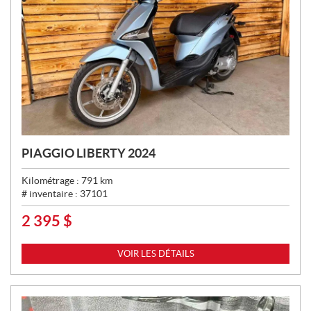
PIAGGIO LIBERTY 2024
Kilométrage :
791
km
# inventaire :
37101
2 395
$
P
R
I
VOIR LES DÉTAILS
X
: