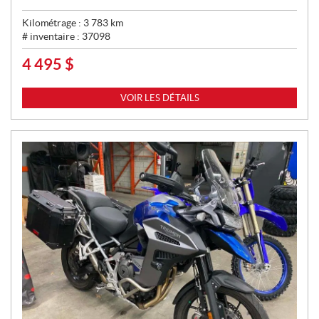
Kilométrage :
3 783
km
# inventaire :
37098
4 495
$
P
R
I
VOIR LES DÉTAILS
X
: