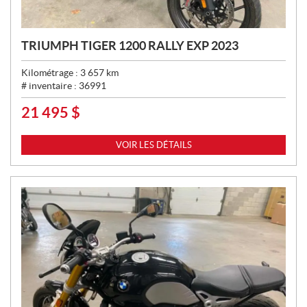
TRIUMPH TIGER 1200 RALLY EXP 2023
Kilométrage :
3 657
km
# inventaire :
36991
21 495
$
P
R
I
VOIR LES DÉTAILS
X
: