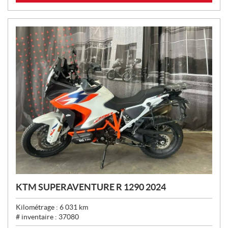
X
:
KTM SUPERAVENTURE R 1290 2024
Kilométrage :
6 031
km
# inventaire :
37080