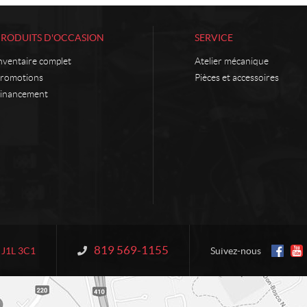
PRODUITS D'OCCASION
SERVICE
nventaire complet
Atelier mécanique
romotions
Pièces et accessoires
inancement
819 569-1155
Information :
J1L 3C1
Suivez-nous