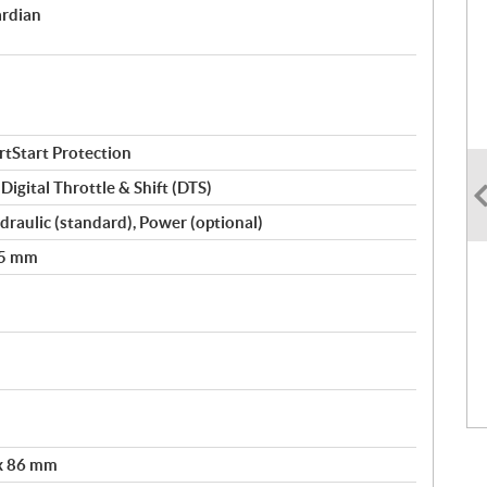
ardian
rtStart Protection
igital Throttle & Shift (DTS)
Hydraulic (standard), Power (optional)
35 mm
 x 86 mm