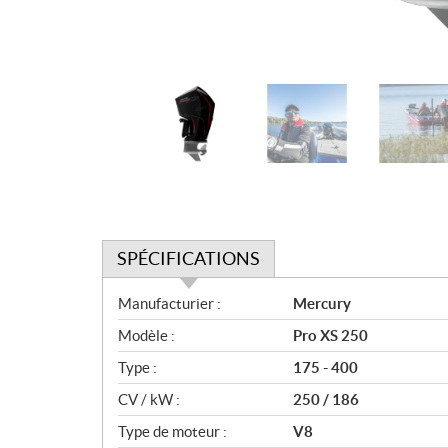
SPÉCIFICATIONS
S
Manufacturier :
Mercury
p
Modèle :
Pro XS 250
é
c
Type :
175 - 400
i
CV / kW :
250 / 186
f
i
Type de moteur :
V8