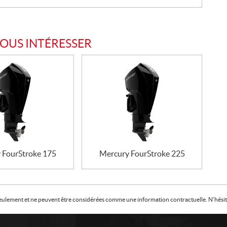
VOUS INTÉRESSER
 FourStroke 175
Mercury FourStroke 225
f seulement et ne peuvent être considérées comme une information contractuelle. N'hésite