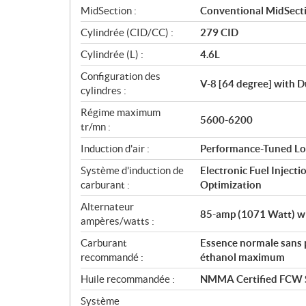
c
MidSection :
Conventional MidSect
a
Cylindrée (CID/CC) :
279 CID
t
i
Cylindrée (L) :
4.6L
o
Configuration des
n
V-8 [64 degree] with 
cylindres :
s
Régime maximum
5600-6200
tr/mn :
Induction d'air :
Performance-Tuned Lo
Système d'induction de
Electronic Fuel Injec
carburant :
Optimization
Alternateur
85-amp (1071 Watt) wi
ampères/watts :
Carburant
Essence normale sans
recommandé :
éthanol maximum
Huile recommandée :
NMMA Certified FCW
Système