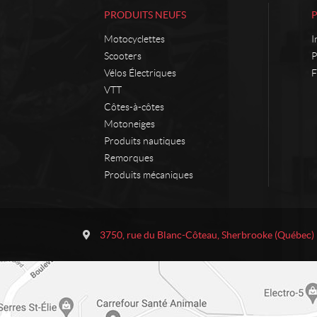
PRODUITS NEUFS
Motocyclettes
I
Scooters
P
Vélos Électriques
F
VTT
Côtes-à-côtes
Motoneiges
Produits nautiques
Remorques
Produits mécaniques
C
M
o
o
3750, rue du Blanc-Côteau
,
Sherbrooke
(Québec)
n
t
t
o
a
s
c
T
t
h