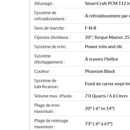
Allumage :
SmartCraft PCM 112 i
Système de
À refroidissement par
refroidissement :
Sens de marche :
F-N-R
Options d'embase :
20": Torque Master, 25
Système de trim :
Power trim and tilt
Système
À travers l'hélice
d'échappement :
Couleur :
Phantom Black
Système de
Fond de carter noyé in
lubrification :
Volume max. d'huile :
7.0 Quarts / 6.6 Liters
Plage de trim
20° (-6° to 14°)
maximum :
Plage de relevage
73° (-6° à 67°)
maximum :