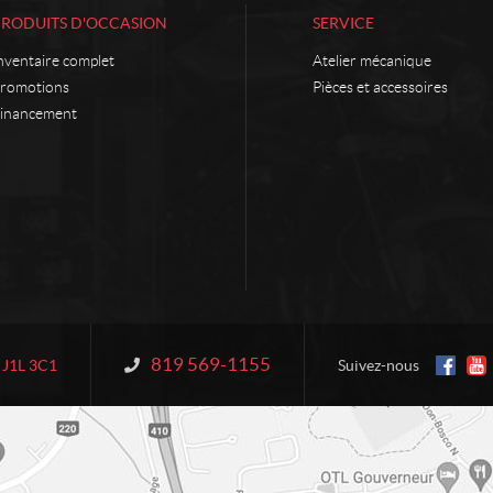
PRODUITS D'OCCASION
SERVICE
nventaire complet
Atelier mécanique
romotions
Pièces et accessoires
inancement
819 569-1155
Information :
J1L 3C1
Suivez-nous