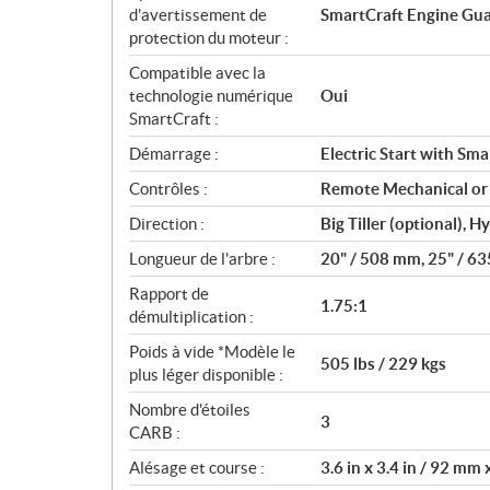
d'avertissement de
SmartCraft Engine Gu
protection du moteur :
Compatible avec la
technologie numérique
Oui
SmartCraft :
Démarrage :
Electric Start with Sma
Contrôles :
Remote Mechanical or D
Direction :
Big Tiller (optional), 
Longueur de l'arbre :
20" / 508 mm, 25" / 6
Rapport de
1.75:1
démultiplication :
Poids à vide *Modèle le
505 lbs / 229 kgs
plus léger disponible :
Nombre d'étoiles
3
CARB :
Alésage et course :
3.6 in x 3.4 in / 92 mm