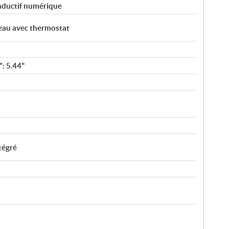
nductif numérique
 eau avec thermostat
": 5.44"
tégré