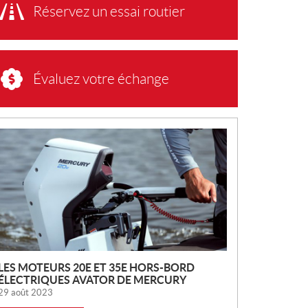
Réservez un essai routier
Évaluez votre échange
N
O
U
V
E
L
L
E
S
LES MOTEURS 20E ET 35E HORS-BORD
ÉLECTRIQUES AVATOR DE MERCURY
29 août 2023