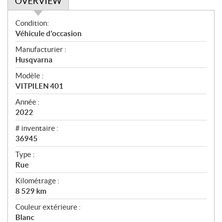
OVERVIEW
O
Condition:
v
Véhicule d'occasion
e
Manufacturier :
r
Husqvarna
v
i
Modèle :
e
VITPILEN 401
w
Année :
2022
# inventaire :
36945
Type :
Rue
Kilométrage :
8 529
km
Couleur extérieure :
Blanc