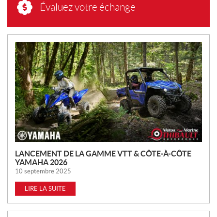
Évaluez votre échange
N
O
U
V
E
L
L
E
S
LANCEMENT DE LA GAMME VTT & CÔTE-À-CÔTE
YAMAHA 2026
10 septembre 2025
LIRE LA SUITE