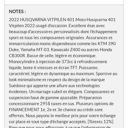
N
NOTES :
o
2022 HUSQVARNA VITPILEN 401 Moto Husqvarna 401
t
Vitpilen 2022 usagé d'occasion. Excellent état avec
e
beaucoup d'accessoires personnalisés dont l'échappement
s
sport et tous les composantes originales. Assurances et
immatriculation moins dispendieuse comme les KTM 390
Duke, Yamaha MT-03, Kawasaki Z400 ou autres Honda
CB300R. Basse de selle, légère et économique.
Monocylindre à injection de 373cc à refroidissement
liquide, boite 6 vitesses et écran TFT. Puissante,
caractériel, légère et dynamique au maximum. Sportive au
look minimalisme et respect du design de la marque
Suédoise qui apporte une allure aux technologies
évidentes. Un mariage subtil et élégant. Composantes et
suspension haut de gamme ajustable. Préparation
concessionnaire 295$ taxes en sus. Plusieurs options de
FINANCEMENT 1e, 2e et 3e chance au crédit sont
offertes. Nous payons le meilleur prix pour votre échange
sur place et tout type d’échange acceptés. [%texts.12%]
Bien que nous nous efforcions à ce que l'information de