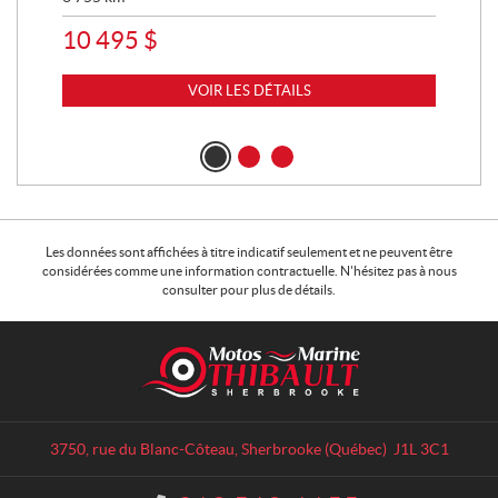
10 495
$
11
VOIR LES DÉTAILS
Les données sont affichées à titre indicatif seulement et ne peuvent être
considérées comme une information contractuelle. N'hésitez pas à nous
consulter pour plus de détails.
C
M
o
o
n
t
t
o
a
s
3750, rue du Blanc-Côteau
,
Sherbrooke
(Québec)
J1L 3C1
c
T
t
h