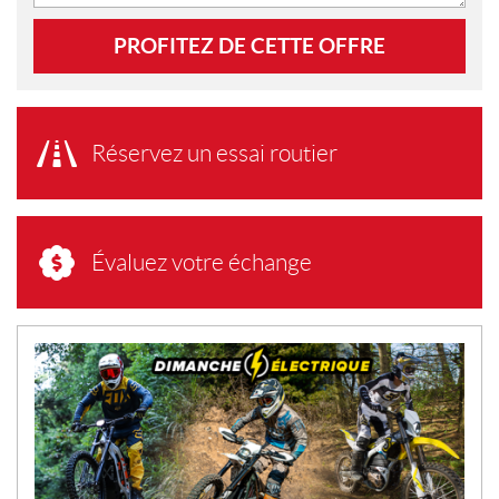
PROFITEZ DE CETTE OFFRE
Réservez un essai routier
Évaluez votre échange
N
O
U
V
E
L