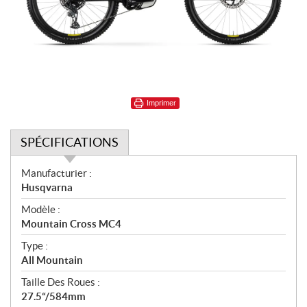
Imprimer
SPÉCIFICATIONS
S
Manufacturier :
p
Husqvarna
é
Modèle :
c
Mountain Cross MC4
i
f
Type :
i
All Mountain
c
Taille Des Roues :
a
27.5“/584mm