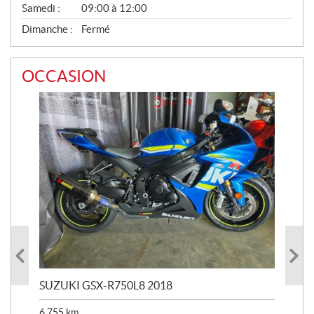
Samedi :
09:00 à 12:00
Dimanche :
Fermé
OCCASION
SUZUKI GSX-R750L8 2018
BM
6 755
km
25 