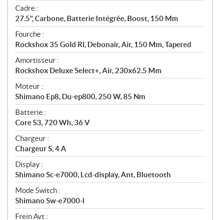
t
Cadre :
i
27.5", Carbone, Batterie Intégrée, Boost, 150 Mm
o
n
Fourche :
s
Rockshox 35 Gold Rl, Debonair, Air, 150 Mm, Tapered
Amortisseur :
Rockshox Deluxe Select+, Air, 230x62.5 Mm
Moteur :
Shimano Ep8, Du-ep800, 250 W, 85 Nm
Batterie :
Core S3, 720 Wh, 36 V
Chargeur :
Chargeur S, 4 A
Display :
Shimano Sc-e7000, Lcd-display, Ant, Bluetooth
Mode Switch :
Shimano Sw-e7000-l
Frein Avt :