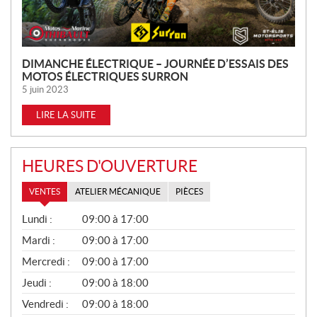
L
E
S
DIMANCHE ÉLECTRIQUE – JOURNÉE D’ESSAIS DES
MOTOS ÉLECTRIQUES SURRON
5 juin 2023
LIRE LA SUITE
HEURES D'OUVERTURE
VENTES
ATELIER MÉCANIQUE
PIÈCES
V
Lundi :
09:00 à 17:00
E
N
Mardi :
09:00 à 17:00
T
Mercredi :
09:00 à 17:00
E
S
Jeudi :
09:00 à 18:00
Vendredi :
09:00 à 18:00