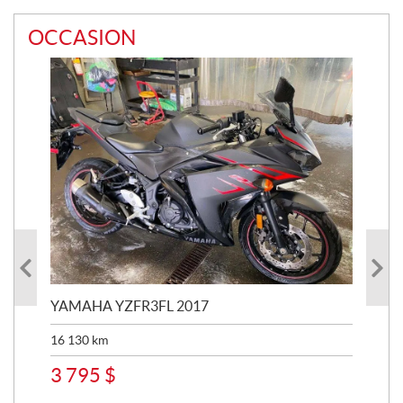
OCCASION
YAMAHA YZFR3FL 2017
YA
16 130
km
48 
3 795
$
8 