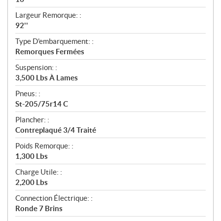
o
n
Largeur Remorque: :
s
92''
Type D'embarquement: :
Remorques Fermées
Suspension: :
3,500 Lbs À Lames
Pneus: :
St-205/75r14 C
Plancher: :
Contreplaqué 3/4 Traité
Poids Remorque: :
1,300 Lbs
Charge Utile: :
2,200 Lbs
Connection Électrique: :
Ronde 7 Brins