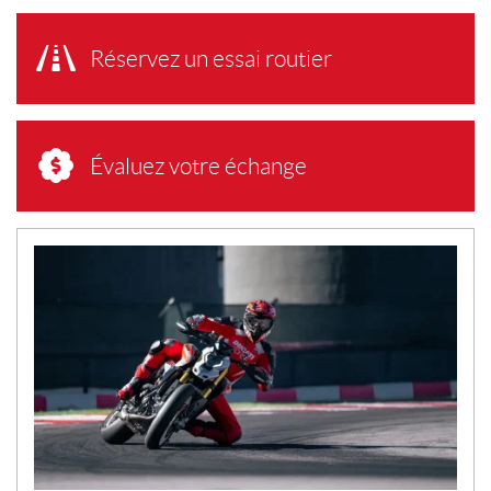
Réservez un essai routier
Évaluez votre échange
N
O
U
V
E
L
L
E
S