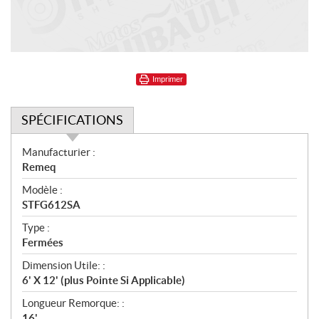
Imprimer
SPÉCIFICATIONS
S
Manufacturier :
p
Remeq
é
Modèle :
c
STFG612SA
i
f
Type :
i
Fermées
c
Dimension Utile: :
a
6' X 12' (plus Pointe Si Applicable)
t
Longueur Remorque: :
i
16'