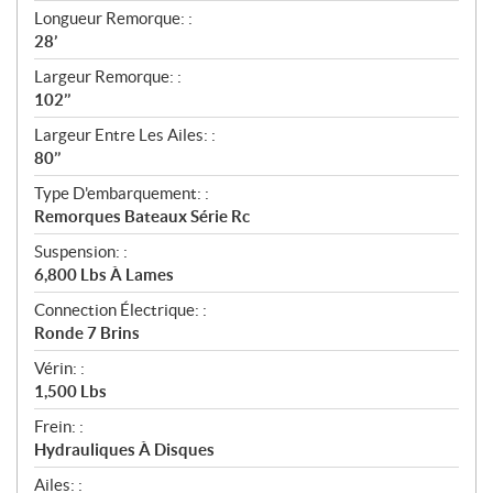
t
Longueur Remorque: :
i
28’
o
n
Largeur Remorque: :
s
102’’
Largeur Entre Les Ailes: :
80’’
Type D'embarquement: :
Remorques Bateaux Série Rc
Suspension: :
6,800 Lbs À Lames
Connection Électrique: :
Ronde 7 Brins
Vérin: :
1,500 Lbs
Frein: :
Hydrauliques À Disques
Ailes: :