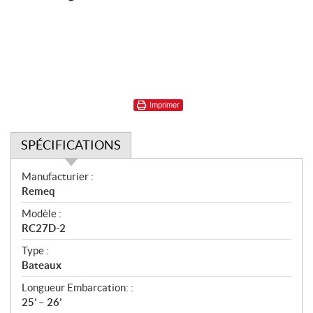
Imprimer
SPÉCIFICATIONS
S
Manufacturier :
p
Remeq
é
Modèle :
c
RC27D-2
i
f
Type :
i
Bateaux
c
Longueur Embarcation: :
a
25’ – 26’