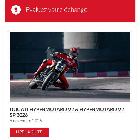
Évaluez votre échange
N
O
U
V
E
L
L
E
S
DUCATI HYPERMOTARD V2 & HYPERMOTARD V2
SP 2026
6 novembre 2025
LIRE LA SUITE