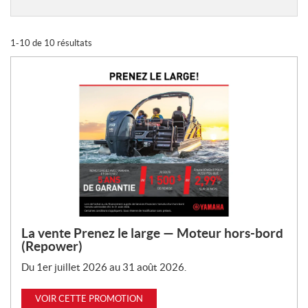
r
o
m
1-10 de 10 résultats
o
t
i
o
n
s
:
La vente Prenez le large — Moteur hors-bord
(Repower)
Du 1er juillet 2026 au 31 août 2026.
VOIR CETTE PROMOTION