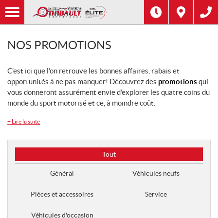
NOS PROMOTIONS
C’est ici que l’on retrouve les bonnes affaires, rabais et
opportunités à ne pas manquer! Découvrez des
promotions
qui
vous donneront assurément envie d’explorer les quatre coins du
monde du sport motorisé et ce, à moindre coût.
+
Lire la suite
T
Tout
y
p
Général
Véhicules neufs
e
d
Pièces et accessoires
Service
e
p
Véhicules d'occasion