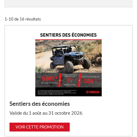
r
o
m
1-10 de 16 résultats
o
t
i
o
n
s
:
Sentiers des économies
Valide du 1 août au 31 octobre 2026.
VOIR CETTE PROMOTION