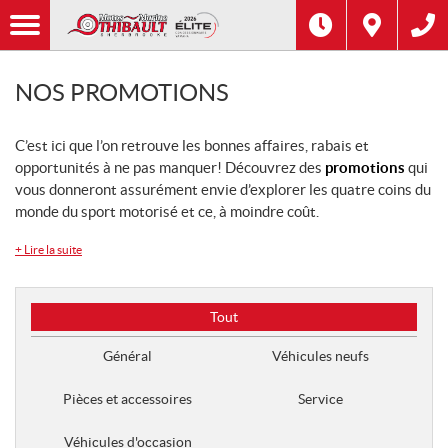
NOS PROMOTIONS
C’est ici que l’on retrouve les bonnes affaires, rabais et
opportunités à ne pas manquer! Découvrez des
promotions
qui
vous donneront assurément envie d’explorer les quatre coins du
monde du sport motorisé et ce, à moindre coût.
+
Lire la suite
T
Tout
y
p
Général
Véhicules neufs
e
d
Pièces et accessoires
Service
e
p
Véhicules d'occasion