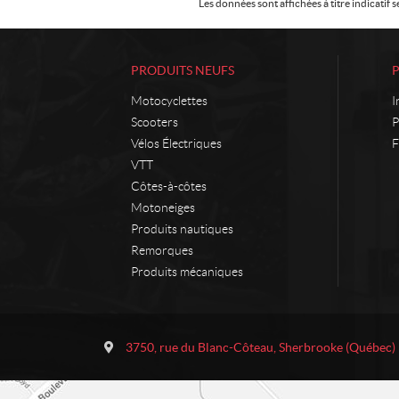
Les données sont affichées à titre indicati
PRODUITS NEUFS
Motocyclettes
I
Scooters
P
Vélos Électriques
F
VTT
Côtes-à-côtes
Motoneiges
Produits nautiques
Remorques
Produits mécaniques
C
M
o
o
3750, rue du Blanc-Côteau
,
Sherbrooke
(Québec)
n
t
t
o