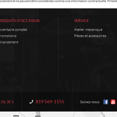
f seulement et ne peuvent être considérées comme une information contractuelle. N'hésite
PRODUITS D'OCCASION
SERVICE
nventaire complet
Atelier mécanique
romotions
Pièces et accessoires
inancement
819 569-1155
Information :
J1L 3C1
Suivez-nous