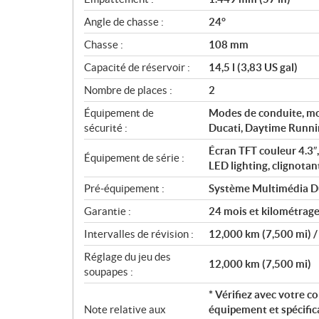
Angle de chasse :
24°
Chasse :
108 mm
Capacité de réservoir :
14,5 l (3,83 US gal)
Nombre de places :
2
Équipement de
Modes de conduite, mod
sécurité :
Ducati, Daytime Runni
Écran TFT couleur 4.3″
Équipement de série :
LED lighting, clignotant
Pré-équipement :
Système Multimédia Duc
Garantie :
24 mois et kilométrage 
Intervalles de révision :
12,000 km (7,500 mi) /
Réglage du jeu des
12,000 km (7,500 mi)
soupapes :
* Vérifiez avec votre co
Note relative aux
équipement et spécific