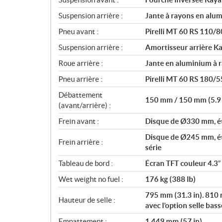
Suspension arrière :
Jante à rayons en alum
Pneu avant :
Pirelli MT 60 RS 110/
Suspension arrière :
Amortisseur arrière Ka
Roue arrière :
Jante en aluminium à r
Pneu arrière :
Pirelli MT 60 RS 180/
Débattement
150 mm / 150 mm (5.9 i
(avant/arrière) :
Frein avant :
Disque de Ø330 mm, étr
Disque de Ø245 mm, étr
Frein arrière :
série
Tableau de bord :
Écran TFT couleur 4.3″
Wet weight no fuel :
176 kg (388 lb)
795 mm (31.3 in). 810 m
Hauteur de selle :
avec l’option selle bass
Empattement :
1.449 mm (57 in)