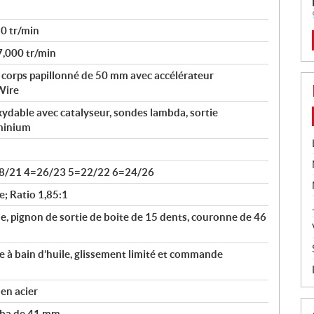
0 tr/min
7,000 tr/min
, corps papillonné de 50 mm avec accélérateur
Wire
oxydable avec catalyseur, sondes lambda, sortie
minium
8/21 4=26/23 5=22/22 6=24/26
e; Ratio 1,85:1
e, pignon de sortie de boite de 15 dents, couronne de 46
 à bain d’huile, glissement limité et commande
 en acier
aba de 41 mm