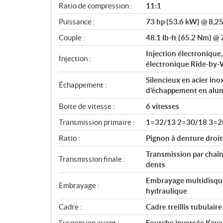
o
Ratio de compression :
11:1
n
Puissance :
73 hp (53.6 kW) @ 8,25
s
Couple :
48.1 lb-ft (65.2 Nm) @ 
Injection électronique
Injection :
électronique Ride-by-
Silencieux en acier in
Échappement :
d’échappement en alu
Boite de vitesse :
6 vitesses
Transmission primaire :
1=32/13 2=30/18 3=2
Ratio :
Pignon à denture droit
Transmission par chaîn
Transmission finale :
dents
Embrayage multidisque
Embrayage :
hydraulique
Cadre :
Cadre treillis tubulaire
Suspension avant :
Fourche inversée Kay