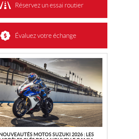
Réservez un essai routier
Évaluez votre échange
N
O
U
V
E
L
L
E
S
NOUVEAUTÉS MOTOS SUZUKI 2026 : LES