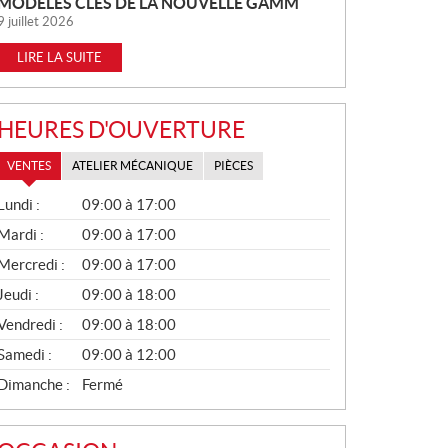
MODÈLES CLÉS DE LA NOUVELLE GAMM
9 juillet 2026
LIRE LA SUITE
HEURES D'OUVERTURE
VENTES
ATELIER MÉCANIQUE
PIÈCES
V
Lundi :
09:00 à 17:00
E
N
Mardi :
09:00 à 17:00
T
Mercredi :
09:00 à 17:00
E
S
Jeudi :
09:00 à 18:00
Vendredi :
09:00 à 18:00
Samedi :
09:00 à 12:00
Dimanche :
Fermé