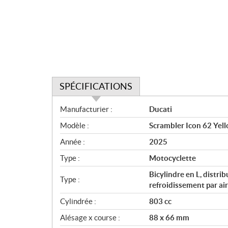
SPÉCIFICATIONS
S
Manufacturier :
Ducati
p
Modèle :
Scrambler Icon 62 Yel
é
c
Année :
2025
i
Type :
Motocyclette
f
i
Bicylindre en L, distr
Type :
c
refroidissement par air
a
Cylindrée :
803 cc
t
Alésage x course :
88 x 66 mm
i