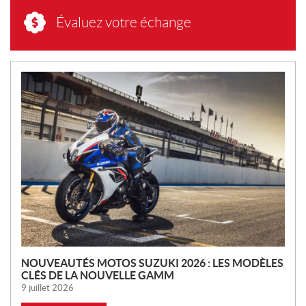
Évaluez votre échange
N
O
U
V
E
L
L
E
S
NOUVEAUTÉS MOTOS SUZUKI 2026 : LES MODÈLES
CLÉS DE LA NOUVELLE GAMM
9 juillet 2026