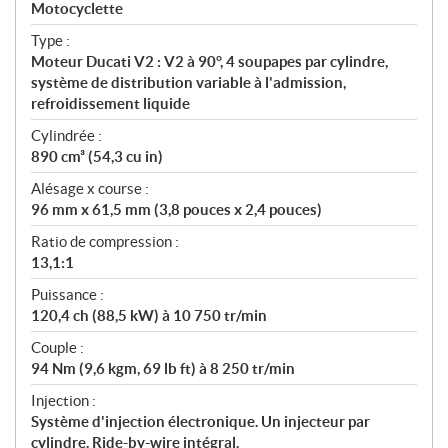
a
Motocyclette
t
Type :
i
Moteur Ducati V2 : V2 à 90°, 4 soupapes par cylindre,
o
système de distribution variable à l'admission,
n
refroidissement liquide
s
Cylindrée :
890 cm³ (54,3 cu in)
Alésage x course :
96 mm x 61,5 mm (3,8 pouces x 2,4 pouces)
Ratio de compression :
13,1:1
Puissance :
120,4 ch (88,5 kW) à 10 750 tr/min
Couple :
94 Nm (9,6 kgm, 69 lb ft) à 8 250 tr/min
Injection :
Système d'injection électronique. Un injecteur par
cylindre. Ride-by-wire intégral.