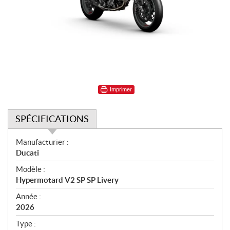
Imprimer
SPÉCIFICATIONS
S
Manufacturier :
p
Ducati
é
Modèle :
c
Hypermotard V2 SP SP Livery
i
f
Année :
i
2026
c
Type :