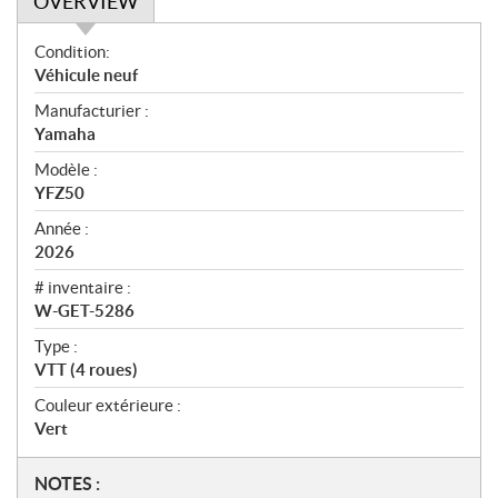
OVERVIEW
O
Condition:
v
Véhicule neuf
e
Manufacturier :
r
Yamaha
v
i
Modèle :
e
YFZ50
w
Année :
2026
# inventaire :
W-GET-5286
Type :
VTT (4 roues)
Couleur extérieure :
Vert
N
NOTES :