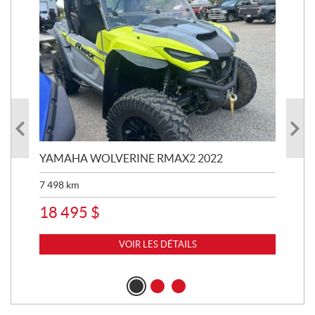
YAMAHA WOLVERINE RMAX2 2022
YA
7 498
km
50
18 495
$
2 
VOIR LES DÉTAILS