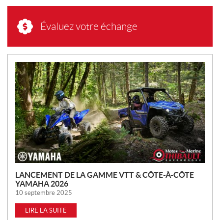
Évaluez votre échange
N
O
U
V
E
L
L
E
S
LANCEMENT DE LA GAMME VTT & CÔTE-À-CÔTE
YAMAHA 2026
10 septembre 2025
LIRE LA SUITE