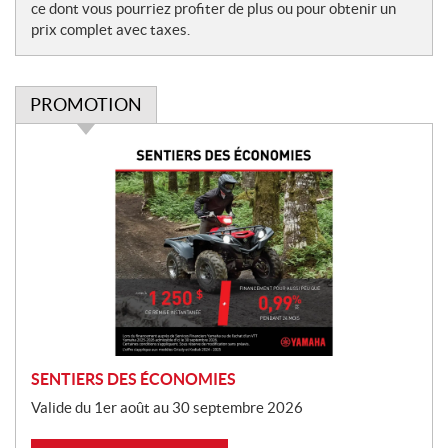
ce dont vous pourriez profiter de plus ou pour obtenir un
prix complet avec taxes.
PROMOTION
P
r
o
m
o
t
i
o
n
SENTIERS DES ÉCONOMIES
Valide du 1er août au 30 septembre 2026