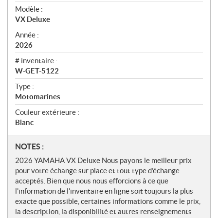
i
Modèle :
e
VX Deluxe
w
Année :
2026
# inventaire :
W-GET-5122
Type :
Motomarines
Couleur extérieure :
Blanc
N
NOTES :
o
2026 YAMAHA VX Deluxe Nous payons le meilleur prix
t
pour votre échange sur place et tout type d’échange
e
acceptés. Bien que nous nous efforcions à ce que
s
l'information de l'inventaire en ligne soit toujours la plus
exacte que possible, certaines informations comme le prix,
la description, la disponibilité et autres renseignements