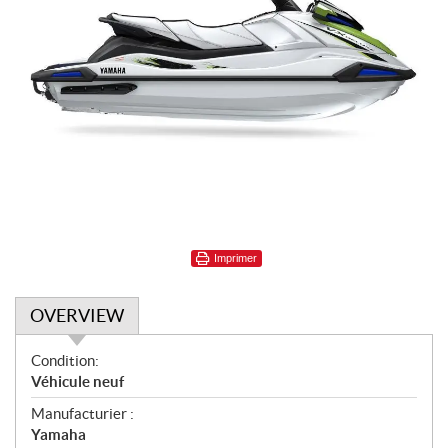
Imprimer
OVERVIEW
O
Condition:
v
Véhicule neuf
e
Manufacturier :
r
Yamaha
v