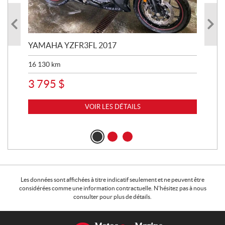
YAMAHA YZFR3FL 2017
YA
16 130
km
48 
3 795
$
8 
VOIR LES DÉTAILS
Les données sont affichées à titre indicatif seulement et ne peuvent être
considérées comme une information contractuelle. N'hésitez pas à nous
consulter pour plus de détails.
C
M