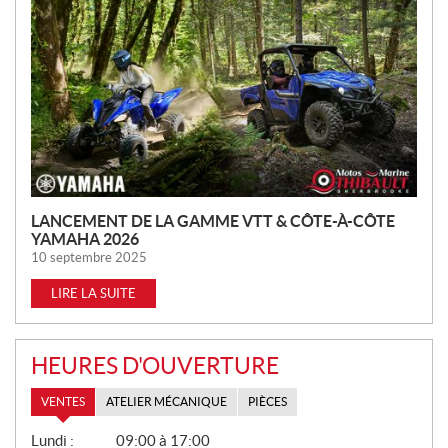
N
O
U
V
E
L
L
E
S
LANCEMENT DE LA GAMME VTT & CÔTE-À-CÔTE
YAMAHA 2026
10 septembre 2025
LIRE LA SUITE
HEURES D'OUVERTURE
VENTES
ATELIER MÉCANIQUE
PIÈCES
V
Lundi :
09:00 à 17:00