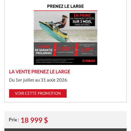
P
r
o
m
o
t
i
o
n
LA VENTE PRENEZ LE LARGE
Du 1er juillet au 31 août 2026.
VOIR CETTE PROMOTION
18 999
$
Prix :