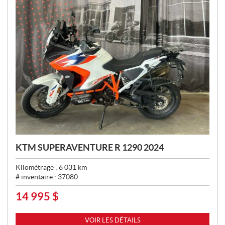
KTM SUPERAVENTURE R 1290 2024
Kilométrage :
6 031
km
# inventaire :
37080
14 995
$
P
R
I
VOIR LES DÉTAILS