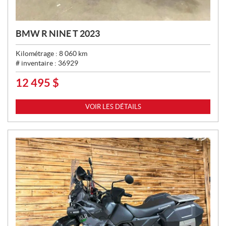
BMW R NINE T 2023
Kilométrage :
8 060
km
# inventaire :
36929
12 495
$
P
R
I
VOIR LES DÉTAILS
X
: