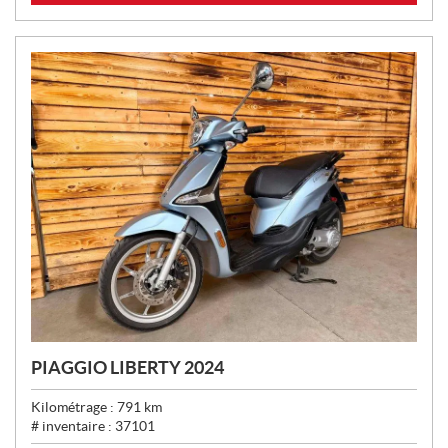
X
:
PIAGGIO LIBERTY 2024
Kilométrage :
791
km
# inventaire :
37101