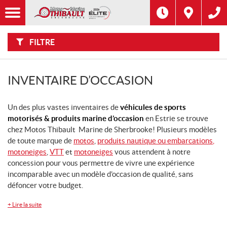
F
Options
I
Filtre
L
Type
T
R
E
FILTRE
R
Catégorie
P
A
R
:
Marque
INVENTAIRE D’OCCASION
Année
Un des plus vastes inventaires de
véhicules de sports
motorisés & produits marine d’occasion
en Estrie se trouve
Prix
chez Motos Thibault Marine de Sherbrooke! Plusieurs modèles
de toute marque de
motos
,
produits nautique ou embarcations
,
motoneiges
,
VTT
et
motoneiges
vous attendent à notre
Modèle
CHERCHER
concession pour vous permettre de vivre une expérience
incomparable avec un modèle d’occasion de qualité, sans
Inventaire
défoncer votre budget.
CHERCHER
+
Lire la suite