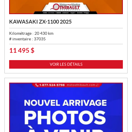
KAWASAKI ZX-1100 2025
Kilométrage :
20 430
km
# inventaire :
37035
11 495
$
P
R
I
VOIR LES DÉTAILS
X
: