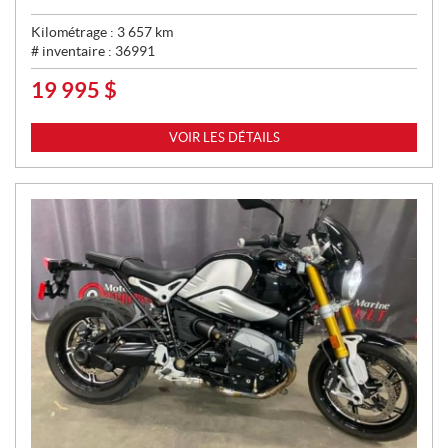
Kilométrage :
3 657
km
# inventaire :
36991
19 995
$
P
R
I
VOIR LES DÉTAILS
X
: