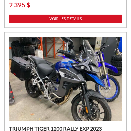
2 395
$
P
R
I
VOIR LES DÉTAILS
X
:
TRIUMPH TIGER 1200 RALLY EXP 2023