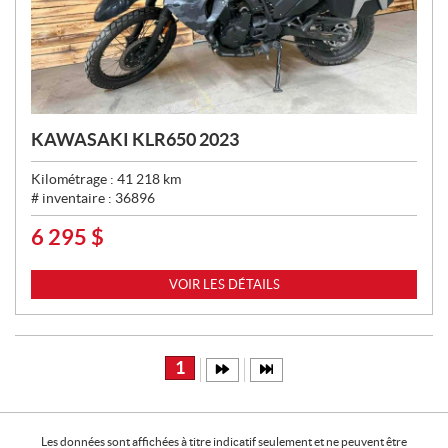
KAWASAKI KLR650 2023
Kilométrage :
41 218
km
# inventaire :
36896
6 295
$
P
R
I
VOIR LES DÉTAILS
X
:
1
Les données sont affichées à titre indicatif seulement et ne peuvent être