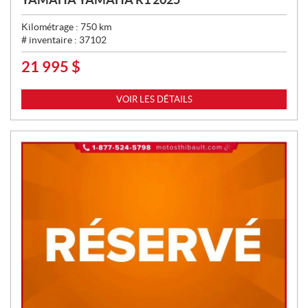
Kilométrage :
750
km
# inventaire :
37102
21 995
$
P
R
I
VOIR LES DÉTAILS
X
: