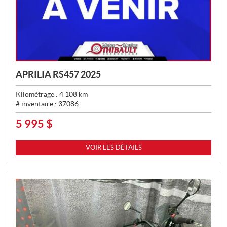
APRILIA RS457 2025
Kilométrage :
4 108
km
# inventaire :
37086
5 995
$
P
R
I
VOIR LES DÉTAILS
X
: