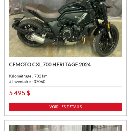
CFMOTO CXL 700 HERITAGE 2024
Kilométrage :
732
km
# inventaire :
37060
5 495
$
P
R
I
VOIR LES DÉTAILS
X
: