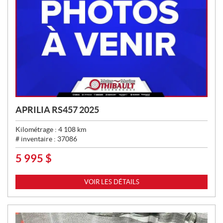
APRILIA RS457 2025
Kilométrage :
4 108
km
# inventaire :
37086
5 995
$
P
R
I
VOIR LES DÉTAILS
X
: