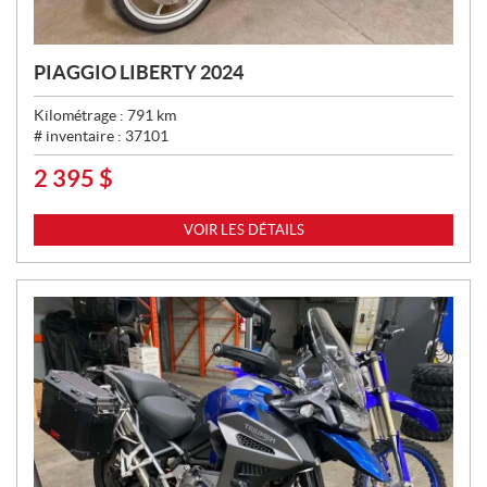
PIAGGIO LIBERTY 2024
Kilométrage :
791
km
# inventaire :
37101
2 395
$
P
R
I
VOIR LES DÉTAILS
X
: