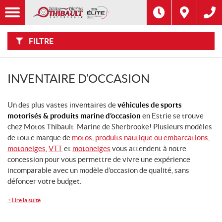
F
Options
I
Filtre
L
Type
T
R
E
FILTRE
R
Catégorie
P
A
R
:
Marque
INVENTAIRE D’OCCASION
Année
Un des plus vastes inventaires de
véhicules de sports
motorisés & produits marine d’occasion
en Estrie se trouve
Prix
chez Motos Thibault Marine de Sherbrooke! Plusieurs modèles
de toute marque de
motos
,
produits nautique ou embarcations
,
motoneiges
,
VTT
et
motoneiges
vous attendent à notre
Modèle
CHERCHER
concession pour vous permettre de vivre une expérience
incomparable avec un modèle d’occasion de qualité, sans
Inventaire
défoncer votre budget.
CHERCHER
+
Lire la suite