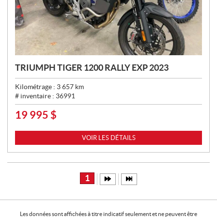
TRIUMPH TIGER 1200 RALLY EXP 2023
Kilométrage :
3 657
km
# inventaire :
36991
19 995
$
P
R
I
VOIR LES DÉTAILS
X
:
1
Les données sont affichées à titre indicatif seulement et ne peuvent être