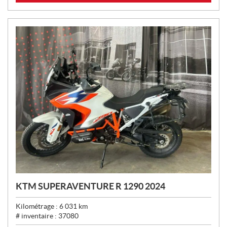
X
:
KTM SUPERAVENTURE R 1290 2024
Kilométrage :
6 031
km
# inventaire :
37080