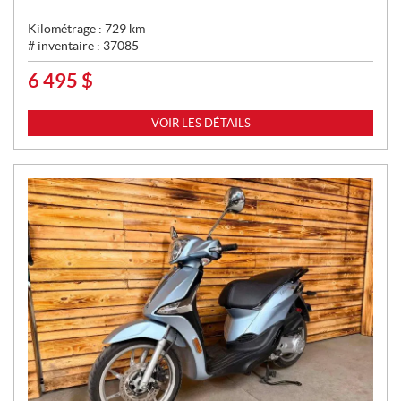
Kilométrage :
729
km
# inventaire :
37085
6 495
$
P
R
I
VOIR LES DÉTAILS
X
: