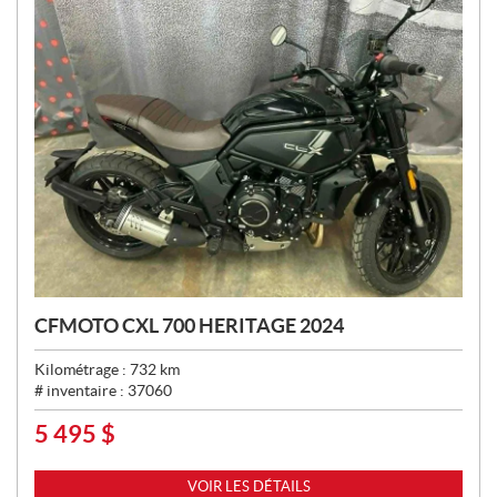
CFMOTO CXL 700 HERITAGE 2024
Kilométrage :
732
km
# inventaire :
37060
5 495
$
P
R
I
VOIR LES DÉTAILS