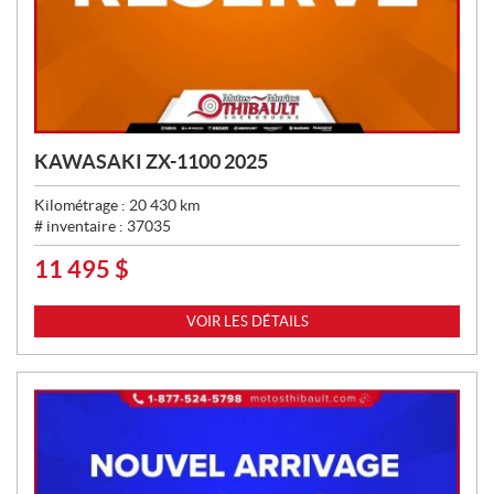
KAWASAKI ZX-1100 2025
Kilométrage :
20 430
km
# inventaire :
37035
11 495
$
P
R
I
VOIR LES DÉTAILS
X
: