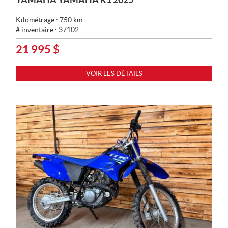
Kilométrage :
750
km
# inventaire :
37102
21 995
$
P
R
I
VOIR LES DÉTAILS
X
: