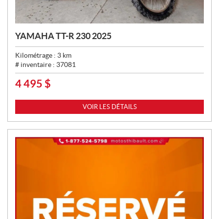
YAMAHA TT-R 230 2025
Kilométrage :
3
km
# inventaire :
37081
4 495
$
P
R
I
VOIR LES DÉTAILS
X
: