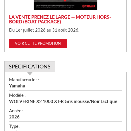
n
LA VENTE PRENEZ LE LARGE — MOTEUR HORS-
BORD (BOAT PACKAGE)
Du 1er juillet 2026 au 31 août 2026.
VOIR CETTE PROMOTION
SPÉCIFICATIONS
S
Manufacturier :
p
Yamaha
é
Modèle :
c
WOLVERINE X2 1000 XT-R Gris mousse/Noir tactique
i
f
Année :
i
2026
c
Type :
a