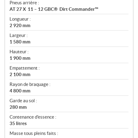
Pneus arrière :
AT 27 X 11 – 12 GBC® Dirt Commander™
Longueur :
2 920 mm
Largeur :
1 580 mm
Hauteur :
1 900 mm
Empattement :
2 100 mm
Rayon de braquage :
4 800 mm
Garde au sol :
280 mm
Contenance d'essence :
35 litres
Masse tous pleins faits :