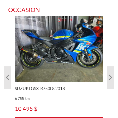
OCCASION
SUZUKI GSX-R750L8 2018
BM
6 755
km
25 
10 495
$
11