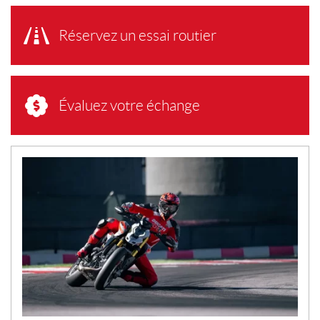
Réservez un essai routier
Évaluez votre échange
N
O
U
V
E
L
L
E
S