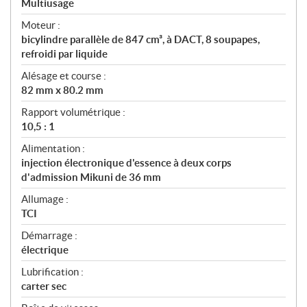
Multiusage
t
Moteur :
i
bicylindre parallèle de 847 cm³, à DACT, 8 soupapes,
o
refroidi par liquide
n
s
Alésage et course :
82 mm x 80.2 mm
Rapport volumétrique :
10,5 : 1
Alimentation :
injection électronique d'essence à deux corps
d'admission Mikuni de 36 mm
Allumage :
TCI
Démarrage :
électrique
Lubrification :
carter sec