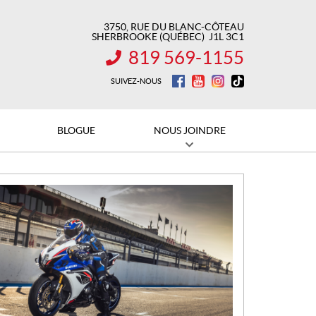
3750, RUE DU BLANC-CÔTEAU
SHERBROOKE
(QUÉBEC)
J1L 3C1
819 569-1155
INFORMATION :
SUIVEZ-NOUS
BLOGUE
NOUS JOINDRE